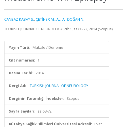
CANBAZ KABAY S.
,
ÇETİNER M.
,
ALİ A.
,
DOĞAN N.
TURKISH JOURNAL OF NEUROLOGY, cilt.1, ss.68-72, 2014 (Scopus)
Yayın Türü:
Makale / Derleme
Cilt numarası:
1
Basım Tarihi:
2014
Dergi Adı:
TURKISH JOURNAL OF NEUROLOGY
Derginin Tarandığı İndeksler:
Scopus
Sayfa Sayıları:
ss.68-72
Kütahya Sağlık Bilimleri Üniversitesi Adresli:
Evet