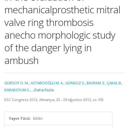
mechanicalprosthetic mitral
valve ring thrombosis
anecho morphologic study
of the danger lying in
ambush
GÜRSOY O. M.
,
ASTARCIOĞLU M. A.
,
GÜNDÜZ S.
,
BAYRAM Z.
,
ÇAKAL B.
,
KARAKOYUN S.
,
...Daha Fazla
ESC Congress 2012, Almanya, 25 - 29 Ağustos 2012, ss.105
Yayın Türü:
Bildiri