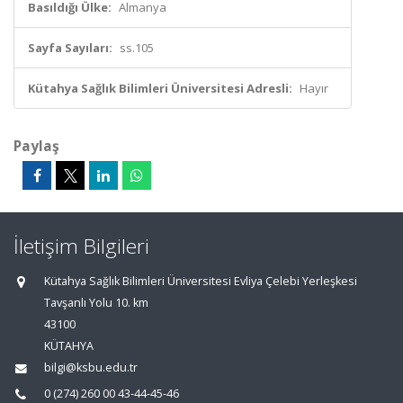
Basıldığı Ülke:
Almanya
Sayfa Sayıları:
ss.105
Kütahya Sağlık Bilimleri Üniversitesi Adresli:
Hayır
Paylaş
İletişim Bilgileri
Kütahya Sağlık Bilimleri Üniversitesi Evliya Çelebi Yerleşkesi
Tavşanlı Yolu 10. km
43100
KÜTAHYA
bilgi@ksbu.edu.tr
0 (274) 260 00 43-44-45-46