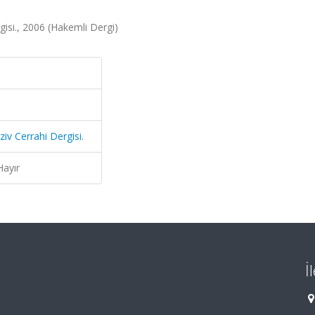
isi., 2006 (Hakemli Dergi)
iv Cerrahi Dergisi.
Hayır
İ