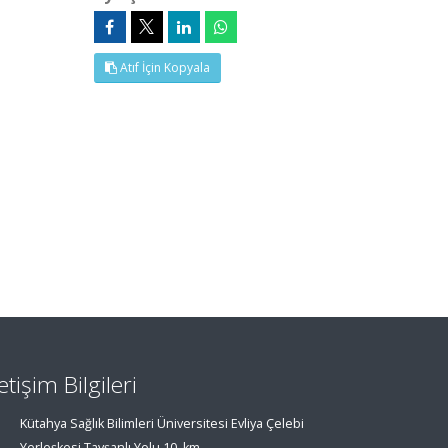
Atıf İçin Kopyala
letişim Bilgileri
Kütahya Sağlık Bilimleri Üniversitesi Evliya Çelebi
Yerleşkesi Tavşanlı Yolu 10. km