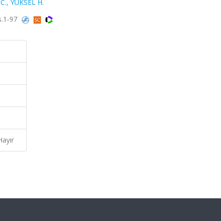
C.
,
YÜKSEL H.
s.1-97
Hayır