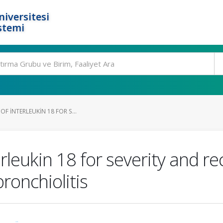
niversitesi
stemi
OF INTERLEUKIN 18 FOR S...
erleukin 18 for severity and 
bronchiolitis