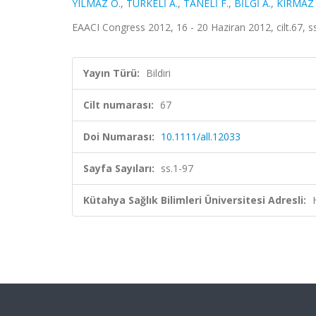
YILMAZ Ö.
,
TÜRKELİ A.
,
TANELİ F.
,
BİLGİ A.
,
KIRMAZ 
EAACI Congress 2012, 16 - 20 Haziran 2012, cilt.67, s
Yayın Türü:
Bildiri
Cilt numarası:
67
Doi Numarası:
10.1111/all.12033
Sayfa Sayıları:
ss.1-97
Kütahya Sağlık Bilimleri Üniversitesi Adresli: