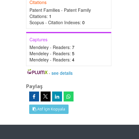
Citations
Patent Families - Patent Family
Citations:
1
Scopus - Citation Indexes:
0
Captures
Mendeley - Readers:
7
Mendeley - Readers:
5
Mendeley - Readers:
4
-
see details
Paylaş
Atıf İçin Kopyala