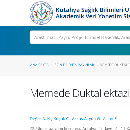
Kütahya Sağlık Bilimleri Ü
Akademik Veri Yönetim Si
Ara
ANA SAYFA
SON EKLENEN YAYINLAR
MEMEDE DUKTAL 
Memede Duktal ektazi
Değer A. N.
,
Koçak C.
,
Akkaş Akgün G.
,
Aslan F.
22. Ulusal patoloji kongresi, Antalya, Türkiye, 7 - 11 