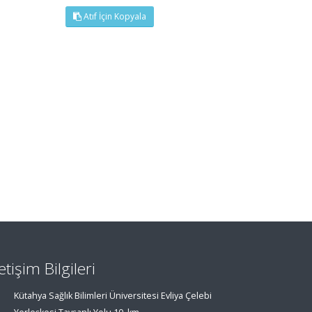
Atıf İçin Kopyala
letişim Bilgileri
Kütahya Sağlık Bilimleri Üniversitesi Evliya Çelebi