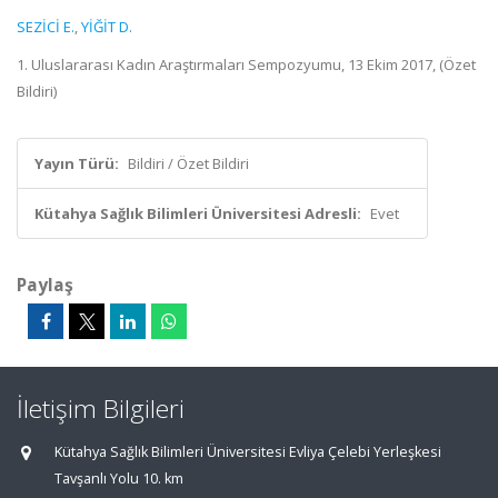
SEZİCİ E.
,
YİĞİT D.
1. Uluslararası Kadın Araştırmaları Sempozyumu, 13 Ekim 2017, (Özet
Bildiri)
Yayın Türü:
Bildiri / Özet Bildiri
Kütahya Sağlık Bilimleri Üniversitesi Adresli:
Evet
Paylaş
İletişim Bilgileri
Kütahya Sağlık Bilimleri Üniversitesi Evliya Çelebi Yerleşkesi
Tavşanlı Yolu 10. km