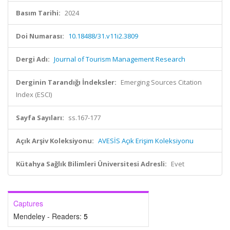
Basım Tarihi:
2024
Doi Numarası:
10.18488/31.v11i2.3809
Dergi Adı:
Journal of Tourism Management Research
Derginin Tarandığı İndeksler:
Emerging Sources Citation
Index (ESCI)
Sayfa Sayıları:
ss.167-177
Açık Arşiv Koleksiyonu:
AVESİS Açık Erişim Koleksiyonu
Kütahya Sağlık Bilimleri Üniversitesi Adresli:
Evet
Captures
Mendeley - Readers:
5