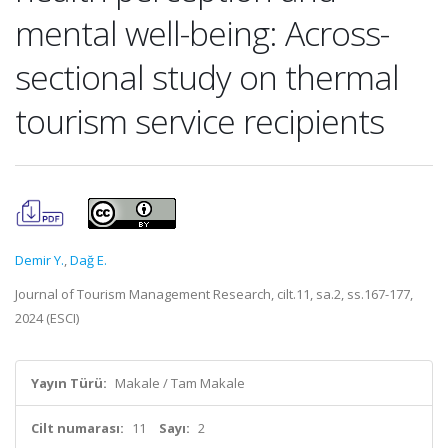
mental well-being: Across-
sectional study on thermal
tourism service recipients
Demir Y.
,
Dağ E.
Journal of Tourism Management Research, cilt.11, sa.2, ss.167-177,
2024 (ESCI)
Yayın Türü:
Makale / Tam Makale
Cilt numarası:
11
Sayı:
2