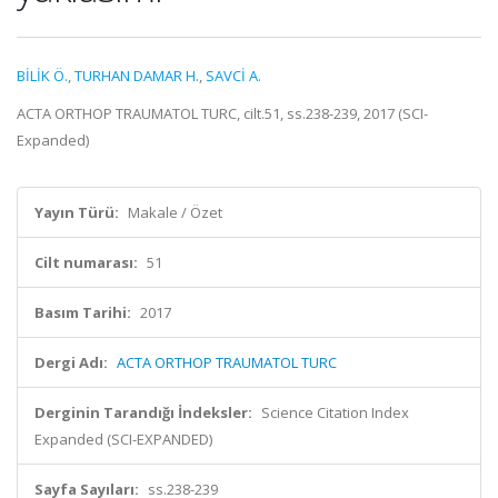
BİLİK Ö.
,
TURHAN DAMAR H.
,
SAVCİ A.
ACTA ORTHOP TRAUMATOL TURC, cilt.51, ss.238-239, 2017 (SCI-
Expanded)
Yayın Türü:
Makale / Özet
Cilt numarası:
51
Basım Tarihi:
2017
Dergi Adı:
ACTA ORTHOP TRAUMATOL TURC
Derginin Tarandığı İndeksler:
Science Citation Index
Expanded (SCI-EXPANDED)
Sayfa Sayıları:
ss.238-239