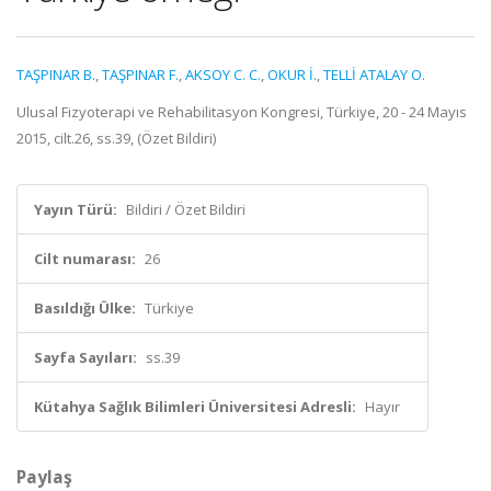
TAŞPINAR B.
,
TAŞPINAR F.
,
AKSOY C. C.
,
OKUR İ.
,
TELLİ ATALAY O.
Ulusal Fizyoterapi ve Rehabilitasyon Kongresi, Türkiye, 20 - 24 Mayıs
2015, cilt.26, ss.39, (Özet Bildiri)
Yayın Türü:
Bildiri / Özet Bildiri
Cilt numarası:
26
Basıldığı Ülke:
Türkiye
Sayfa Sayıları:
ss.39
Kütahya Sağlık Bilimleri Üniversitesi Adresli:
Hayır
Paylaş