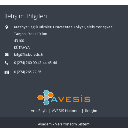
İletişim Bilgileri
Kütahya Sağlık Bilimleri Üniversitesi Evliya Çelebi Yerleşkesi
Tavşanlı Yolu 10. km
43100
KÜTAHYA
bilgi@ksbu.edu.tr
0 (274) 260 00 43-44-45-46
0 (274) 265 22 85
Ana Sayfa
|
AVESİS Hakkında
|
İletişim
Akademik Veri Yönetim Sistemi