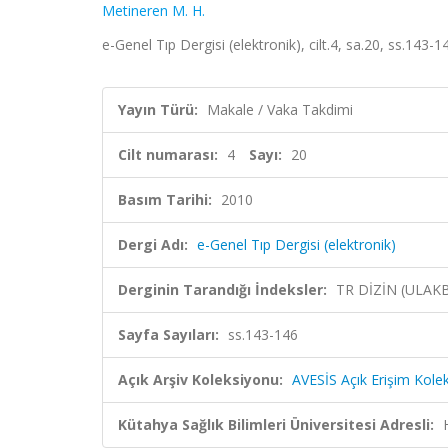
Metineren M. H.
e-Genel Tıp Dergisi (elektronik), cilt.4, sa.20, ss.143-
Yayın Türü:
Makale / Vaka Takdimi
Cilt numarası:
4
Sayı:
20
Basım Tarihi:
2010
Dergi Adı:
e-Genel Tıp Dergisi (elektronik)
Derginin Tarandığı İndeksler:
TR DİZİN (ULAK
Sayfa Sayıları:
ss.143-146
Açık Arşiv Koleksiyonu:
AVESİS Açık Erişim Kole
Kütahya Sağlık Bilimleri Üniversitesi Adresli: