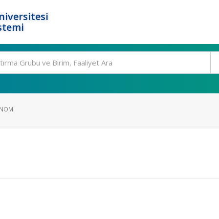
niversitesi
stemi
ENOM