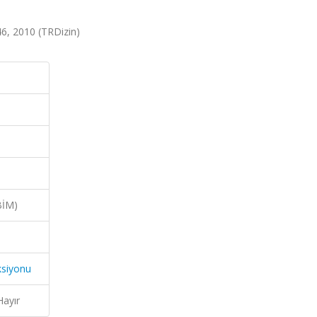
146, 2010 (TRDizin)
BİM)
ksiyonu
Hayır