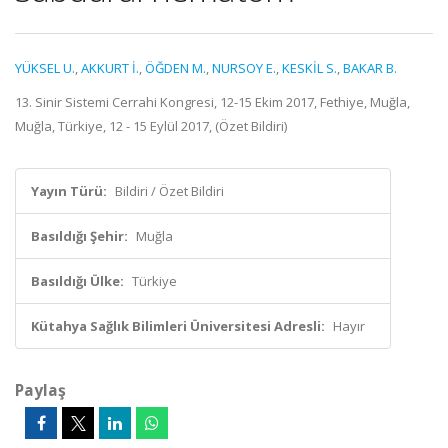
YÜKSEL U.
,
AKKURT İ.
,
ÖĞDEN M.
,
NURSOY E.
,
KESKİL S.
,
BAKAR B.
13. Sinir Sistemi Cerrahi Kongresi, 12-15 Ekim 2017, Fethiye, Muğla,
Muğla, Türkiye, 12 - 15 Eylül 2017, (Özet Bildiri)
Yayın Türü:
Bildiri / Özet Bildiri
Basıldığı Şehir:
Muğla
Basıldığı Ülke:
Türkiye
Kütahya Sağlık Bilimleri Üniversitesi Adresli:
Hayır
Paylaş