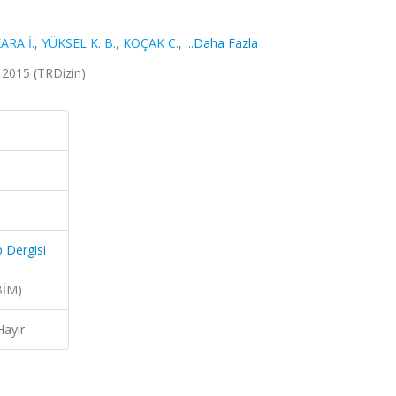
RA İ.
,
YÜKSEL K. B.
,
KOÇAK C.
,
...Daha Fazla
, 2015 (TRDizin)
p Dergisi
BİM)
Hayır