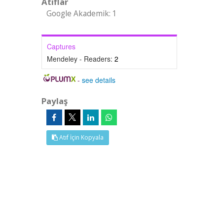
Atıflar
Google Akademik: 1
Captures
Mendeley - Readers:
2
-
see details
Paylaş
Atıf İçin Kopyala