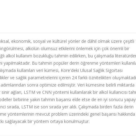
ıksal, ekonomik, sosyal ve kültürel yönler de dâhil olmak üzere çeşitli
n öngörülmesi, alkolün olumsuz etkilerini önlemek için çok önemli bir
ğlı alkol kullanım bozukluğu tahmin edilirken, bu çalışmada literatürde
mini yapılmaktadır. Bu tahmin popüler derin öğrenme yöntemleri kullanıl
alışmada kullanılan veri kümesi, Kore'deki Ulusal Sağlık Sigortası
kler ve sağlık parametrelerini içeren 24 farklı öznitelikten oluşmaktadı
adımlarından sonra optimize edilmiştir. Veri kümesine belirli miktarda
 sinir ağları, LSTM ve CNN yöntemi kullanılarak bir alkol kullanıcısı ta
odeller birbirine yakın tahmin başarısı elde etse de en iyi sonucu yapay 
inci sırada, LSTM ise son sırada yer aldı. Çalışmada birden fazla derin
nme yöntemlerinin mevcut problem üzerindeki genel başarısı hakkında 
kı sağlayacak bir yöntem ortaya konulmuştur.