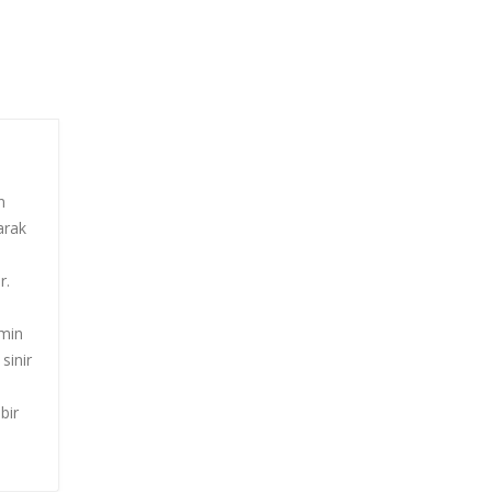
n
arak
r.
hmin
sinir
bir