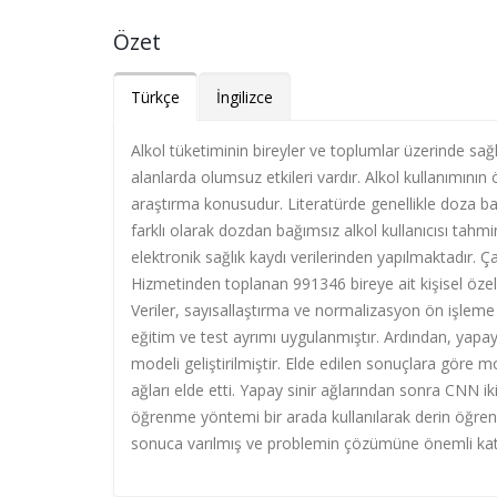
Özet
Türkçe
İngilizce
Alkol tüketiminin bireyler ve toplumlar üzerinde sağl
alanlarda olumsuz etkileri vardır. Alkol kullanımını
araştırma konusudur. Literatürde genellikle doza ba
farklı olarak dozdan bağımsız alkol kullanıcısı tah
elektronik sağlık kaydı verilerinden yapılmaktadır. Ç
Hizmetinden toplanan 991346 bireye ait kişisel özelli
Veriler, sayısallaştırma ve normalizasyon ön işleme 
eğitim ve test ayrımı uygulanmıştır. Ardından, yapay
modeli geliştirilmiştir. Elde edilen sonuçlara göre m
ağları elde etti. Yapay sinir ağlarından sonra CNN ik
öğrenme yöntemi bir arada kullanılarak derin öğre
sonuca varılmış ve problemin çözümüne önemli kat