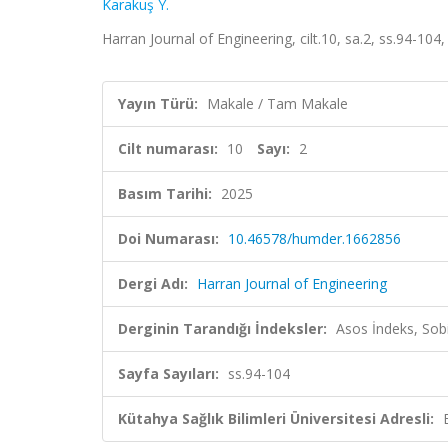
Karakuş Y.
Harran Journal of Engineering, cilt.10, sa.2, ss.94-104
Yayın Türü:
Makale / Tam Makale
Cilt numarası:
10
Sayı:
2
Basım Tarihi:
2025
Doi Numarası:
10.46578/humder.1662856
Dergi Adı:
Harran Journal of Engineering
Derginin Tarandığı İndeksler:
Asos İndeks, Sobi
Sayfa Sayıları:
ss.94-104
Kütahya Sağlık Bilimleri Üniversitesi Adresli: