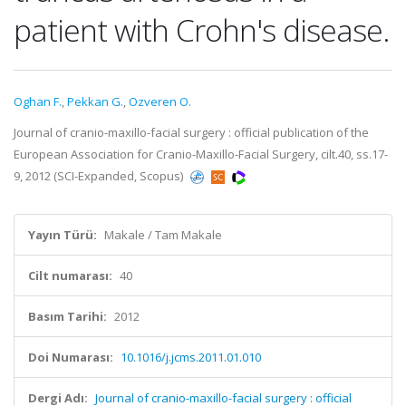
patient with Crohn's disease.
Oghan F.
,
Pekkan G.
,
Ozveren O.
Journal of cranio-maxillo-facial surgery : official publication of the
European Association for Cranio-Maxillo-Facial Surgery, cilt.40, ss.17-
9, 2012 (SCI-Expanded, Scopus)
Yayın Türü:
Makale / Tam Makale
Cilt numarası:
40
Basım Tarihi:
2012
Doi Numarası:
10.1016/j.jcms.2011.01.010
Dergi Adı:
Journal of cranio-maxillo-facial surgery : official