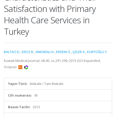
Satisfaction with Primary
Health Care Services in
Turkey
BALTACI D.
,
EROZ R.
,
ANKARALI H.
,
ERDEM Ö.
,
ÇELER A.
,
KURTOĞLU Y.
Kuwait Medical Journal, cilt.45, ss.291-299, 2013 (SCI-Expanded,
Scopus)
Yayın Türü:
Makale / Tam Makale
Cilt numarası:
45
Basım Tarihi:
2013