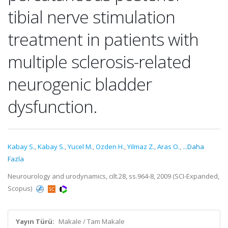
tibial nerve stimulation
treatment in patients with
multiple sclerosis-related
neurogenic bladder
dysfunction.
Kabay S.
,
Kabay S.
,
Yucel M.
,
Ozden H.
,
Yilmaz Z.
,
Aras O.
,
...Daha
Fazla
Neurourology and urodynamics, cilt.28, ss.964-8, 2009 (SCI-Expanded,
Scopus)
Yayın Türü:
Makale / Tam Makale