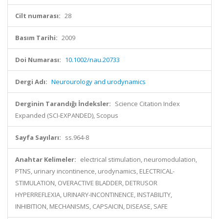
Cilt numarası:
28
Basım Tarihi:
2009
Doi Numarası:
10.1002/nau.20733
Dergi Adı:
Neurourology and urodynamics
Derginin Tarandığı İndeksler:
Science Citation Index
Expanded (SCI-EXPANDED), Scopus
Sayfa Sayıları:
ss.964-8
Anahtar Kelimeler:
electrical stimulation, neuromodulation,
PTNS, urinary incontinence, urodynamics, ELECTRICAL-
STIMULATION, OVERACTIVE BLADDER, DETRUSOR
HYPERREFLEXIA, URINARY-INCONTINENCE, INSTABILITY,
INHIBITION, MECHANISMS, CAPSAICIN, DISEASE, SAFE