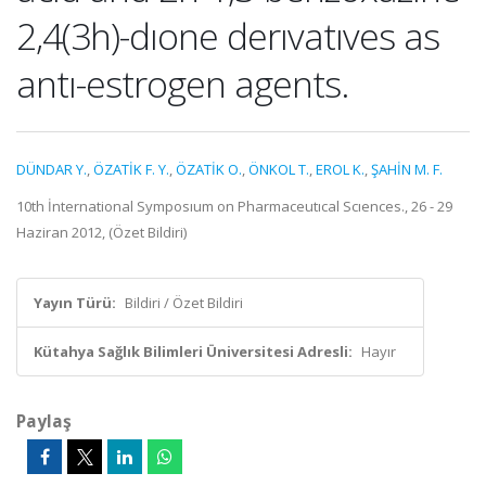
2,4(3h)-dıone derıvatıves as
antı-estrogen agents.
DÜNDAR Y.
,
ÖZATİK F. Y.
,
ÖZATİK O.
,
ÖNKOL T.
,
EROL K.
,
ŞAHİN M. F.
10th İnternational Symposıum on Pharmaceutıcal Scıences., 26 - 29
Haziran 2012, (Özet Bildiri)
Yayın Türü:
Bildiri / Özet Bildiri
Kütahya Sağlık Bilimleri Üniversitesi Adresli:
Hayır
Paylaş