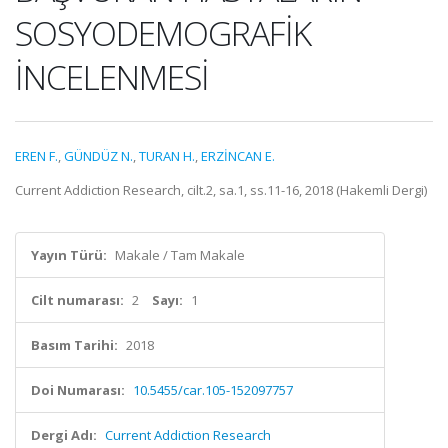
SOSYODEMOGRAFİK
İNCELENMESİ
EREN F.
,
GÜNDÜZ N.
,
TURAN H.
,
ERZİNCAN E.
Current Addiction Research, cilt.2, sa.1, ss.11-16, 2018 (Hakemli Dergi)
Yayın Türü:
Makale / Tam Makale
Cilt numarası:
2
Sayı:
1
Basım Tarihi:
2018
Doi Numarası:
10.5455/car.105-152097757
Dergi Adı:
Current Addiction Research