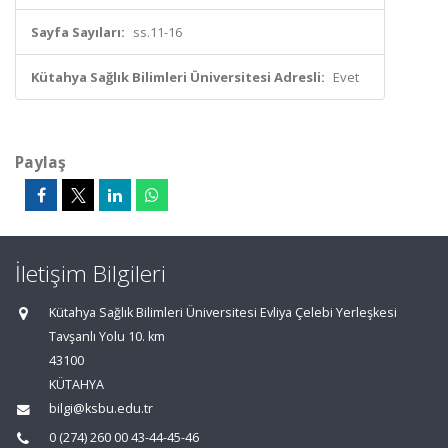
Sayfa Sayıları:
ss.11-16
Kütahya Sağlık Bilimleri Üniversitesi Adresli:
Evet
Paylaş
İletişim Bilgileri
Kütahya Sağlık Bilimleri Üniversitesi Evliya Çelebi Yerleşkesi
Tavşanlı Yolu 10. km
43100
KÜTAHYA
bilgi@ksbu.edu.tr
0 (274) 260 00 43-44-45-46