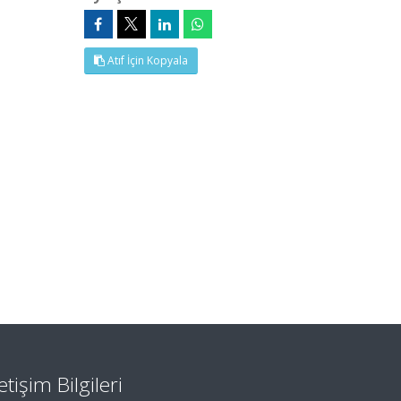
Atıf İçin Kopyala
letişim Bilgileri