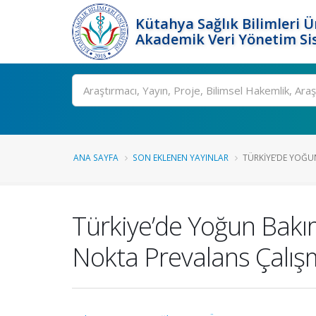
Kütahya Sağlık Bilimleri Ü
Akademik Veri Yönetim Si
Ara
ANA SAYFA
SON EKLENEN YAYINLAR
TÜRKIYE’DE YOĞUN
Türkiye’de Yoğun Bakı
Nokta Prevalans Çalış