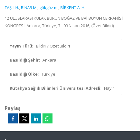
TAŞLI H.
,
BINAR M.
,
gökgöz m.
,
BİRKENT A. H.
12 ULUSLARASI KULAK BURUN BOĞAZ VE BAİ BOYUN CERRAHİSİ
KONGRESİ, Ankara, Türkiye, 7 - 09 Nisan 2016, (Özet Bildiri)
Yayın Türü:
Bildiri / Özet Bildiri
Basıldığı Şehir:
Ankara
Basıldığı Ülke:
Türkiye
Kütahya Sağlık Bilimleri Üniversitesi Adresli:
Hayır
Paylaş