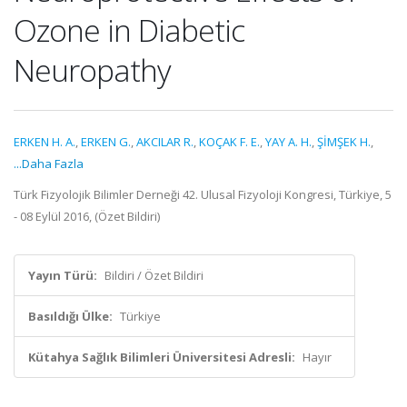
Ozone in Diabetic
Neuropathy
ERKEN H. A.
,
ERKEN G.
,
AKCILAR R.
,
KOÇAK F. E.
,
YAY A. H.
,
ŞİMŞEK H.
,
...Daha Fazla
Türk Fizyolojik Bilimler Derneği 42. Ulusal Fizyoloji Kongresi, Türkiye, 5
- 08 Eylül 2016, (Özet Bildiri)
Yayın Türü:
Bildiri / Özet Bildiri
Basıldığı Ülke:
Türkiye
Kütahya Sağlık Bilimleri Üniversitesi Adresli:
Hayır