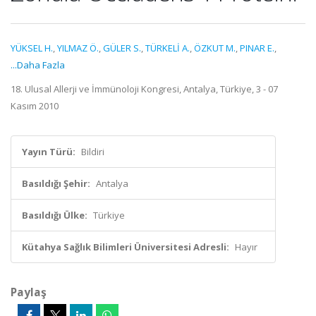
YÜKSEL H.
,
YILMAZ Ö.
,
GÜLER S.
,
TÜRKELİ A.
,
ÖZKUT M.
,
PINAR E.
,
...Daha Fazla
18. Ulusal Allerji ve İmmünoloji Kongresi, Antalya, Türkiye, 3 - 07
Kasım 2010
Yayın Türü:
Bildiri
Basıldığı Şehir:
Antalya
Basıldığı Ülke:
Türkiye
Kütahya Sağlık Bilimleri Üniversitesi Adresli:
Hayır
Paylaş