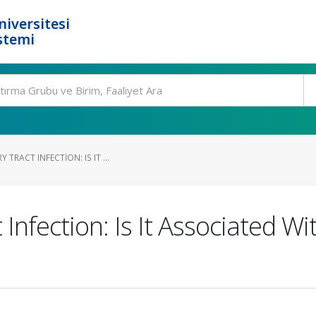
niversitesi
stemi
TRACT INFECTION: IS IT ...
 Infection: Is It Associated W