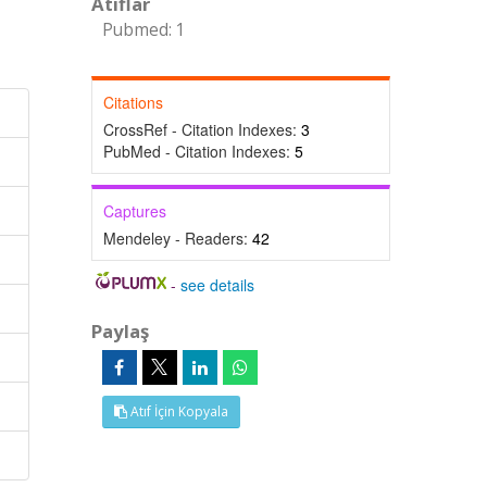
Atıflar
Pubmed: 1
Citations
CrossRef - Citation Indexes:
3
PubMed - Citation Indexes:
5
Captures
Mendeley - Readers:
42
-
see details
Paylaş
s
Atıf İçin Kopyala