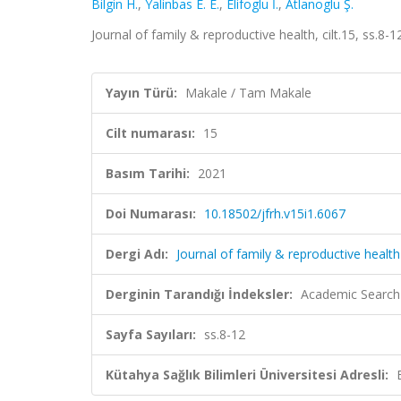
Bilgin H.
,
Yalinbas E. E.
,
Elifoglu İ.
,
Atlanoglu Ş.
Journal of family & reproductive health, cilt.15, ss.8
Yayın Türü:
Makale / Tam Makale
Cilt numarası:
15
Basım Tarihi:
2021
Doi Numarası:
10.18502/jfrh.v15i1.6067
Dergi Adı:
Journal of family & reproductive health
Derginin Tarandığı İndeksler:
Academic Search 
Sayfa Sayıları:
ss.8-12
Kütahya Sağlık Bilimleri Üniversitesi Adresli: