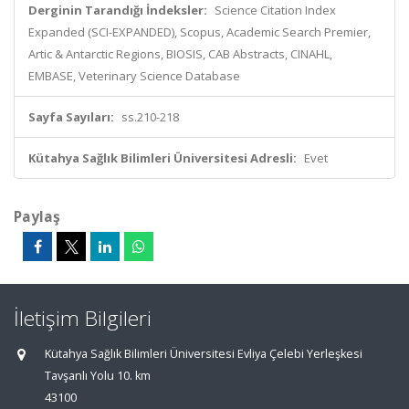
Derginin Tarandığı İndeksler:
Science Citation Index
Expanded (SCI-EXPANDED), Scopus, Academic Search Premier,
Artic & Antarctic Regions, BIOSIS, CAB Abstracts, CINAHL,
EMBASE, Veterinary Science Database
Sayfa Sayıları:
ss.210-218
Kütahya Sağlık Bilimleri Üniversitesi Adresli:
Evet
Paylaş
İletişim Bilgileri
Kütahya Sağlık Bilimleri Üniversitesi Evliya Çelebi Yerleşkesi
Tavşanlı Yolu 10. km
43100