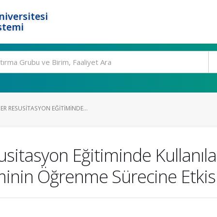
niversitesi
stemi
R RESUSITASYON EĞITIMINDE...
itasyon Eğitiminde Kullanılan 
nin Öğrenme Sürecine Etkisi