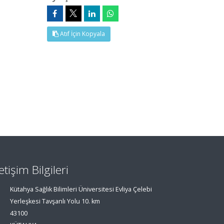
Atıf İçin Kopyala
letişim Bilgileri
Kütahya Sağlık Bilimleri Üniversitesi Evliya Çelebi
Yerleşkesi Tavşanlı Yolu 10. km
43100