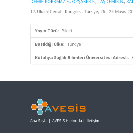
DEMİR KORKMAZ F.
,
ÖZŞAKER E.
,
TAŞDEMİR N.
,
KA
17. Ulusal Cerrahi Kongresi, Türkiye, 26 - 29 Mayıs 2
Yayın Türü:
Bildiri
Basıldığı Ülke:
Türkiye
Kütahya Sağlık Bilimleri Üniversitesi Adresli:
Ana Sayfa
|
AVESİS Hakkında
|
İletişim