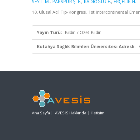
SEYİT M.
,
PARSPUR Ş. E.
,
KADIOĞLU E.
,
ERÇELİK H.
10. Ulusal Acil Tip-Kongresi. 1st Intercontinental Eme
Yayın Türü:
Bildiri / Özet Bildiri
Kütahya Sağlık Bilimleri Üniversitesi Adresli:
Ana Sayfa
|
AVESİS Hakkında
|
İletişim