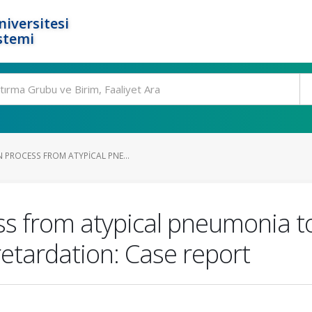
niversitesi
stemi
PROCESS FROM ATYPICAL PNE...
s from atypical pneumonia t
retardation: Case report