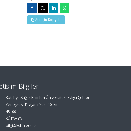
Atıf İçin Kopyala
letişim Bilgileri
Kütahya Sağlık Bilimleri Üniversitesi Evliya Çelebi
Yerleşkesi Tavşanlı Yolu 10. km
43100
KÜTAHYA
bilgi@ksbu.edu.tr