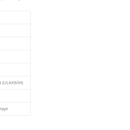
N (ULAKBİM)
Hayır