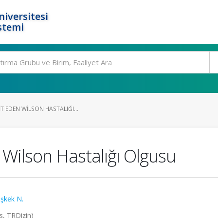
niversitesi
stemi
IT EDEN WILSON HASTALIĞI...
 Wilson Hastalığı Olgusu
şkek N.
us, TRDizin)