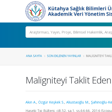
Kütahya Sağlık Bilimleri Ü
Akademik Veri Yönetim Si
Ara
ANA SAYFA
SON EKLENEN YAYINLAR
MALIGNITEYI TAKL
Maligniteyi Taklit Eden
Akın A.
,
Özgür Keşkek S.
,
Aliustaoğlu M.
,
Şahinoğlu-Ke
Haseki Tıp Bülteni, cilt.52, sa.1, ss.64-66, 2014 (Scop