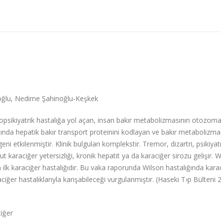
oğlu, Nedime Şahinoğlu-Keşkek
ropsikiyatrik hastalığa yol açan, insan bakır metabolizmasının otozoma
talığında hepatik bakır transport proteinini kodlayan ve bakır metabolizm
etkilenmiştir. Klinik bulguları komplekstir. Tremor, dizartri, psikiyat
t karaciğer yetersizliği, kronik hepatit ya da karaciğer sirozu gelişir. 
n ilk karaciğer hastalığıdır. Bu vaka raporunda Wilson hastalığında kara
ğer hastalıklarıyla karışabileceği vurgulanmıştır.
(Haseki T›p Bülteni 
ciğer