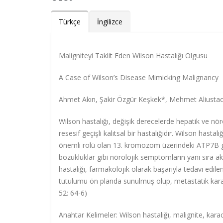
Türkçe
İngilizce
Maligniteyi Taklit Eden Wilson Hastalığı Olgusu
A Case of Wilson’s Disease Mimicking Malignancy
Ahmet Akın, Şakir Özgür Keşkek*, Mehmet Aliusta
Wilson hastalığı, değişik derecelerde hepatik ve nö
resesif geçişli kalıtsal bir hastalığıdır. Wilson has
önemli rolü olan 13. kromozom üzerindeki ATP7B geni 
bozukluklar gibi nörolojik semptomların yanı sıra aku
hastalığı, farmakolojik olarak başarıyla tedavi edile
tutulumu ön planda sunulmuş olup, metastatik karaci
52: 64-6)
Anahtar Kelimeler:
Wilson hastalığı, malignite, kara