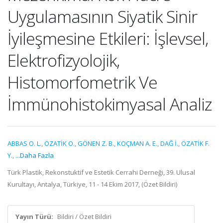
Uygulamasının Siyatik Sinir
İyileşmesine Etkileri: İşlevsel,
Elektrofizyolojik,
Histomorfometrik Ve
İmmünohistokimyasal Analiz
ABBAS O. L.
,
ÖZATİK O.
,
GÖNEN Z. B.
,
KOÇMAN A. E.
,
DAĞ İ.
,
ÖZATİK F.
Y.
,
...Daha Fazla
Türk Plastik, Rekonstuktif ve Estetik Cerrahi Derneği, 39. Ulusal
Kurultayı, Antalya, Türkiye, 11 - 14 Ekim 2017, (Özet Bildiri)
Yayın Türü:
Bildiri / Özet Bildiri