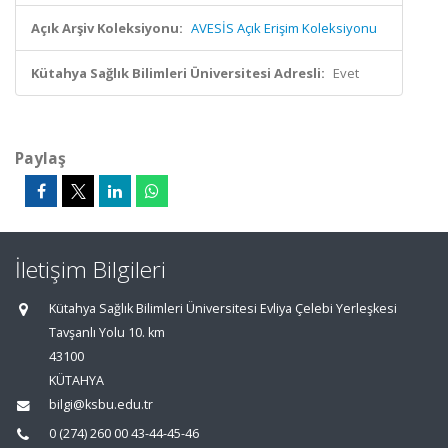
Açık Arşiv Koleksiyonu:
AVESİS Açık Erişim Koleksiyonu
Kütahya Sağlık Bilimleri Üniversitesi Adresli:
Evet
Paylaş
İletişim Bilgileri
Kütahya Sağlık Bilimleri Üniversitesi Evliya Çelebi Yerleşkesi
Tavşanlı Yolu 10. km
43100
KÜTAHYA
bilgi@ksbu.edu.tr
0 (274) 260 00 43-44-45-46