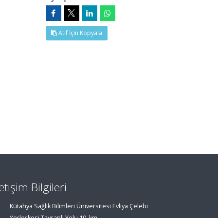
Atıf İçin Kopyala
letişim Bilgileri
Kütahya Sağlık Bilimleri Üniversitesi Evliya Çelebi
Yerleşkesi Tavşanlı Yolu 10. km