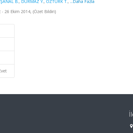
,
ŞANAL B.
,
DURMAZ Y.
,
ÖZTÜRK T.
,
...Daha Fazla
2 - 26 Ekim 2014, (Özet Bildiri)
Evet
İ