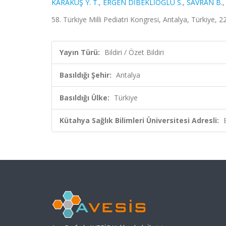
KARAKUŞ Y. T.
,
ERGEN DİBEKLİOĞLU S.
,
SAVRAN B.
58. Türkiye Milli Pediatri Kongresi, Antalya, Türkiye, 2
Yayın Türü:
Bildiri / Özet Bildiri
Basıldığı Şehir:
Antalya
Basıldığı Ülke:
Türkiye
Kütahya Sağlık Bilimleri Üniversitesi Adresli: