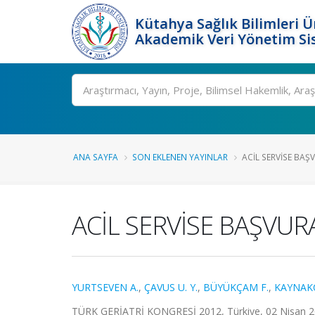
Kütahya Sağlık Bilimleri Ü
Akademik Veri Yönetim Si
Ara
ANA SAYFA
SON EKLENEN YAYINLAR
ACİL SERVİSE BAŞV
ACİL SERVİSE BAŞVUR
YURTSEVEN A.
,
ÇAVUS U. Y.
,
BÜYÜKÇAM F.
,
KAYNAKÇ
TÜRK GERİATRİ KONGRESİ 2012, Türkiye, 02 Nisan 201