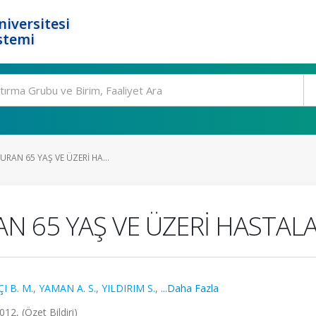
niversitesi
stemi
URAN 65 YAŞ VE ÜZERİ HA...
AN 65 YAŞ VE ÜZERİ HASTALA
I B. M.
,
YAMAN A. S.
,
YILDIRIM S.
,
...Daha Fazla
2, (Özet Bildiri)