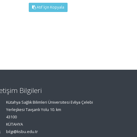
Atıf İçin Kopyala
letişim Bilgileri
Kütahya Sağlık Bilimleri Üniversitesi Evliya Çelebi
Yerleşkesi Tavşanlı Yolu 10. km
43100
KÜTAHYA
bilgi@ksbu.edu.tr