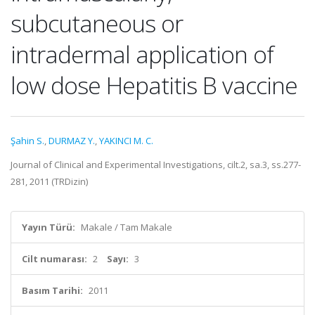
subcutaneous or
intradermal application of
low dose Hepatitis B vaccine
Şahin S.
,
DURMAZ Y.
,
YAKINCI M. C.
Journal of Clinical and Experimental Investigations, cilt.2, sa.3, ss.277-
281, 2011 (TRDizin)
Yayın Türü:
Makale / Tam Makale
Cilt numarası:
2
Sayı:
3
Basım Tarihi:
2011