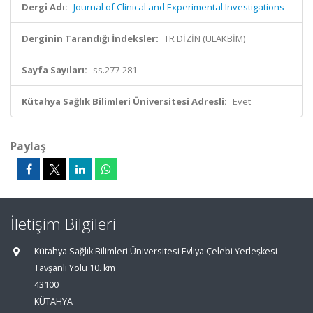
Dergi Adı:
Journal of Clinical and Experimental Investigations
Derginin Tarandığı İndeksler:
TR DİZİN (ULAKBİM)
Sayfa Sayıları:
ss.277-281
Kütahya Sağlık Bilimleri Üniversitesi Adresli:
Evet
Paylaş
İletişim Bilgileri
Kütahya Sağlık Bilimleri Üniversitesi Evliya Çelebi Yerleşkesi
Tavşanlı Yolu 10. km
43100
KÜTAHYA