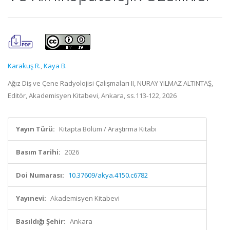
Karakuş R.
,
Kaya B.
Ağız Diş ve Çene Radyolojisi Çalışmaları II, NURAY YILMAZ ALTINTAŞ,
Editör, Akademisyen Kitabevi, Ankara, ss.113-122, 2026
Yayın Türü:
Kitapta Bölüm / Araştırma Kitabı
Basım Tarihi:
2026
Doi Numarası:
10.37609/akya.4150.c6782
Yayınevi:
Akademisyen Kitabevi
Basıldığı Şehir:
Ankara