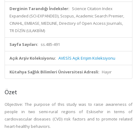
Derginin Tarandığı İndeksler:
Science Citation Index
Expanded (SCI-EXPANDED), Scopus, Academic Search Premier,
CINAHL, EMBASE, MEDLINE, Directory of Open Access Journals,
TR DİZİN (ULAKBİM)
Sayfa Sayıları:
ss.485-491
Açık Arşiv Koleksiyonu:
AVESİS Açık Erişim Koleksiyonu
Kütahya Sağlık Bilimleri Üniversitesi Adresli:
Hayır
Özet
Objective: The purpose of this study was to raise awareness of
people in two semi-rural regions of Eskisehir in terms of
cardiovascular diseases (CVD) risk factors and to promote related
heart-healthy behaviors.