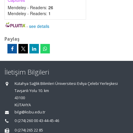
Captures
Mendeley - Readers:
26
Mendeley - Readers:
1
-
see details
Paylaş
İletişim Bilgileri
Kütahya Sağlık Bilimleri Üniversitesi Evliya Çelebi Yerleşkesi
Tavşanlı Yolu 10. km
43100
KÜTAHYA
bilgi@ksbu.edu.tr
0 (274) 260 00 43-44-45-46
0 (274) 265 22 85