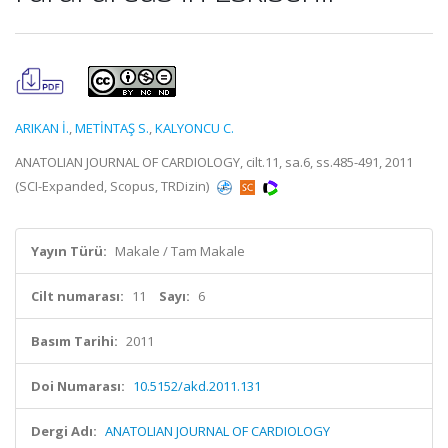
ARIKAN İ.
,
METİNTAŞ S.
,
KALYONCU C.
ANATOLIAN JOURNAL OF CARDIOLOGY, cilt.11, sa.6, ss.485-491, 2011
(SCI-Expanded, Scopus, TRDizin)
Yayın Türü:
Makale / Tam Makale
Cilt numarası:
11
Sayı:
6
Basım Tarihi:
2011
Doi Numarası:
10.5152/akd.2011.131
Dergi Adı:
ANATOLIAN JOURNAL OF CARDIOLOGY