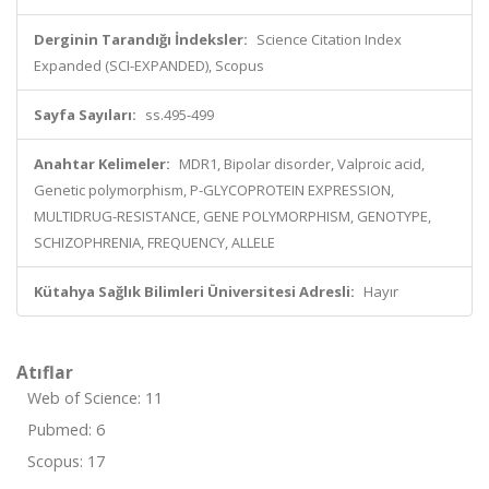
Derginin Tarandığı İndeksler:
Science Citation Index
Expanded (SCI-EXPANDED), Scopus
Sayfa Sayıları:
ss.495-499
Anahtar Kelimeler:
MDR1, Bipolar disorder, Valproic acid,
Genetic polymorphism, P-GLYCOPROTEIN EXPRESSION,
MULTIDRUG-RESISTANCE, GENE POLYMORPHISM, GENOTYPE,
SCHIZOPHRENIA, FREQUENCY, ALLELE
Kütahya Sağlık Bilimleri Üniversitesi Adresli:
Hayır
Atıflar
Web of Science: 11
Pubmed: 6
Scopus: 17