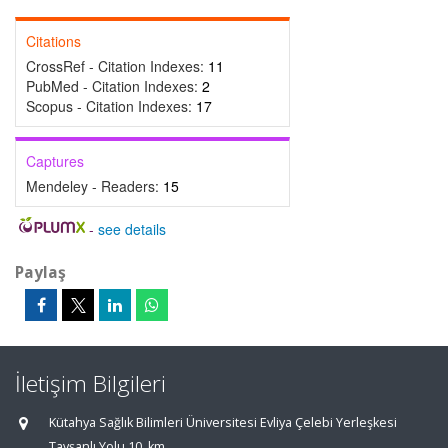
Citations
CrossRef - Citation Indexes:
11
PubMed - Citation Indexes:
2
Scopus - Citation Indexes:
17
Captures
Mendeley - Readers:
15
-
see details
Paylaş
İletişim Bilgileri
Kütahya Sağlık Bilimleri Üniversitesi Evliya Çelebi Yerleşkesi
Tavşanlı Yolu 10. km