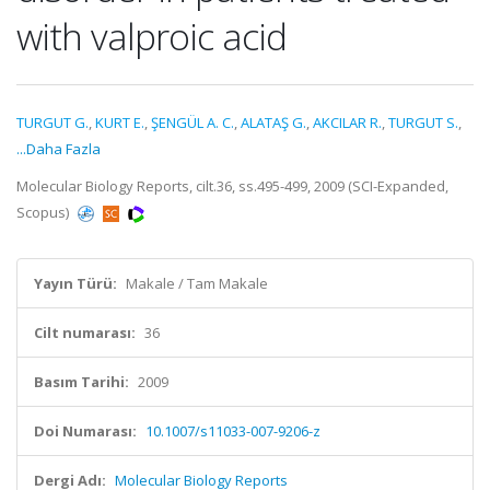
with valproic acid
TURGUT G.
,
KURT E.
,
ŞENGÜL A. C.
,
ALATAŞ G.
,
AKCILAR R.
,
TURGUT S.
,
...Daha Fazla
Molecular Biology Reports, cilt.36, ss.495-499, 2009 (SCI-Expanded,
Scopus)
Yayın Türü:
Makale / Tam Makale
Cilt numarası:
36
Basım Tarihi:
2009
Doi Numarası:
10.1007/s11033-007-9206-z
Dergi Adı:
Molecular Biology Reports