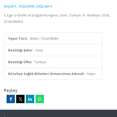
BAŞAR F.
,
YEŞİLDERE SAĞLAM H.
II. Ege G-Ebelik ve Doğum Kongresi, İzmir, Türkiye, 4 - 06 Mayıs 2016,
(Özet Bildiri)
Yayın Türü:
Bildiri / Özet Bildiri
Basıldığı Şehir:
İzmir
Basıldığı Ülke:
Türkiye
Kütahya Sağlık Bilimleri Üniversitesi Adresli:
Hayır
Paylaş