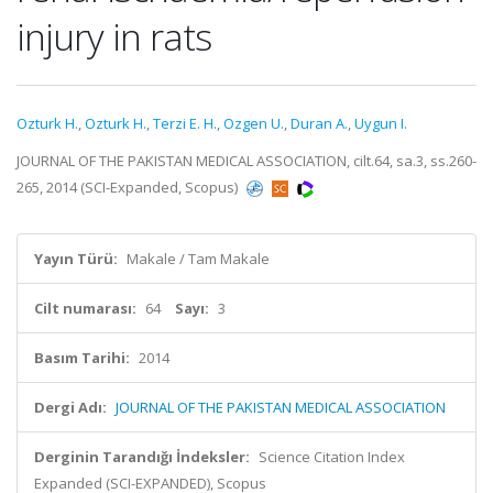
injury in rats
Ozturk H.
,
Ozturk H.
,
Terzi E. H.
,
Ozgen U.
,
Duran A.
,
Uygun I.
JOURNAL OF THE PAKISTAN MEDICAL ASSOCIATION, cilt.64, sa.3, ss.260-
265, 2014 (SCI-Expanded, Scopus)
Yayın Türü:
Makale / Tam Makale
Cilt numarası:
64
Sayı:
3
Basım Tarihi:
2014
Dergi Adı:
JOURNAL OF THE PAKISTAN MEDICAL ASSOCIATION
Derginin Tarandığı İndeksler:
Science Citation Index
Expanded (SCI-EXPANDED), Scopus