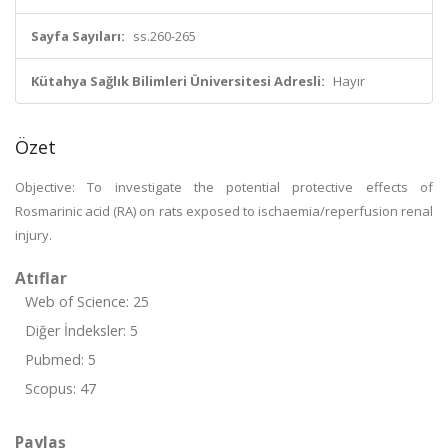
Sayfa Sayıları:
ss.260-265
Kütahya Sağlık Bilimleri Üniversitesi Adresli:
Hayır
Özet
Objective: To investigate the potential protective effects of
Rosmarinic acid (RA) on rats exposed to ischaemia/reperfusion renal
injury.
Atıflar
Web of Science: 25
Diğer İndeksler: 5
Pubmed: 5
Scopus: 47
Paylaş