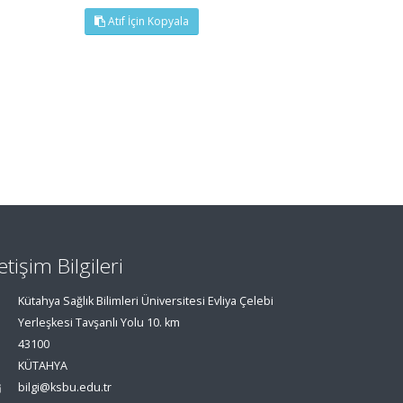
Atıf İçin Kopyala
letişim Bilgileri
Kütahya Sağlık Bilimleri Üniversitesi Evliya Çelebi
Yerleşkesi Tavşanlı Yolu 10. km
43100
KÜTAHYA
bilgi@ksbu.edu.tr