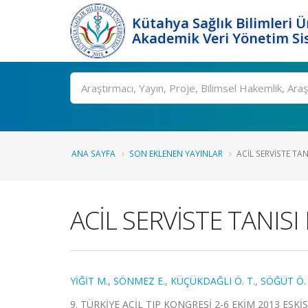
Kütahya Sağlık Bilimleri Ü
Akademik Veri Yönetim Si
Ara
ANA SAYFA
SON EKLENEN YAYINLAR
ACİL SERVİSTE TA
ACİL SERVİSTE TANI
YİĞİT M.
,
SÖNMEZ E.
,
KÜÇÜKDAĞLI Ö. T.
,
SÖĞÜT Ö.
9. TÜRKİYE ACİL TIP KONGRESİ 2-6 EKİM 2013 ESKİŞEHİ