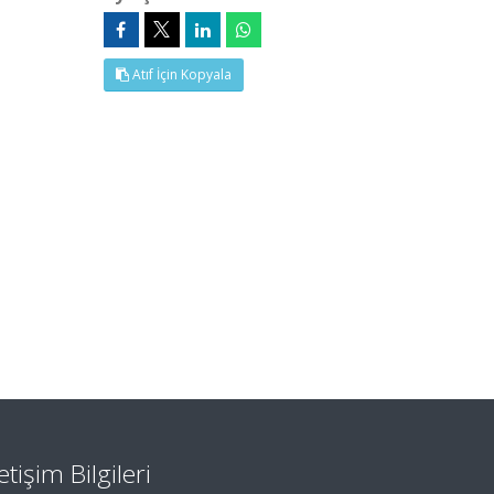
Atıf İçin Kopyala
letişim Bilgileri