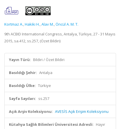
Kortmaz A.
,
Hakiki H.
,
Alav M.
,
Öncül A. M. T.
9th ACBID International Congress, Antalya, Türkiye, 27 - 31 Mayıs
2015, sa.412, ss.257, (Özet Bildiri)
Yayın Türü:
Bildiri / Özet Bildiri
Basıldığı Şehir:
Antalya
Basıldığı Ülke:
Türkiye
Sayfa Sayıları:
ss.257
Açık Arşiv Koleksiyonu:
AVESİS Açık Erişim Koleksiyonu
Kütahya Sağlık Bilimleri Üniversitesi Adresli:
Hayır