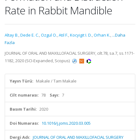
Rate in Rabbit Mandible
Altay B.
,
Dede E. C.
,
Ozgul O.
,
Atil F.
,
Kocyigit I. D.
,
Orhan K.
,
...Daha
Fazla
JOURNAL OF ORAL AND MAXILLOFACIAL SURGERY, cilt.78, sa.7, ss.1171-
1182, 2020 (SCI-Expanded, Scopus)
Yayın Türü:
Makale / Tam Makale
Cilt numarası:
78
Sayı:
7
Basım Tarihi:
2020
Doi Numarası:
10.1016/j.joms.2020.03.005
Dergi Adı:
JOURNAL OF ORAL AND MAXILLOFACIAL SURGERY