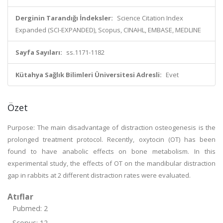
Derginin Tarandığı İndeksler:
Science Citation Index
Expanded (SCI-EXPANDED), Scopus, CINAHL, EMBASE, MEDLINE
Sayfa Sayıları:
ss.1171-1182
Kütahya Sağlık Bilimleri Üniversitesi Adresli:
Evet
Özet
Purpose: The main disadvantage of distraction osteogenesis is the
prolonged treatment protocol. Recently, oxytocin (OT) has been
found to have anabolic effects on bone metabolism. In this
experimental study, the effects of OT on the mandibular distraction
gap in rabbits at 2 different distraction rates were evaluated.
Atıflar
Pubmed: 2
Scopus: 12