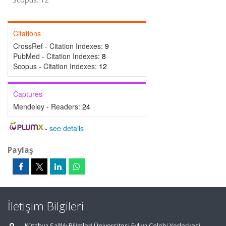
Citations
CrossRef - Citation Indexes:
9
PubMed - Citation Indexes:
8
Scopus - Citation Indexes:
12
Captures
Mendeley - Readers:
24
-
see details
Paylaş
İletişim Bilgileri
Kütahya Sağlık Bilimleri Üniversitesi Evliya Çelebi Yerleşkesi