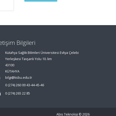
letişim Bilgileri
Kütahya Sağlık Bilimleri Üniversitesi Evliya Çelebi
Yerleşkesi Tavşanlı Yolu 10. km
43100
KÜTAHYA
bilgi@ksbu.edu.tr
0 (274) 260 00 43-44-45-46
0 (274) 265 22 85
Abis Teknoloji
© 2026