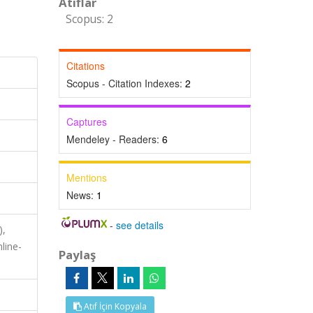
Atıflar
Scopus: 2
Citations
Scopus - Citation Indexes:
2
Captures
Mendeley - Readers:
6
Mentions
News:
1
-
see details
),
line-
Paylaş
Atıf İçin Kopyala