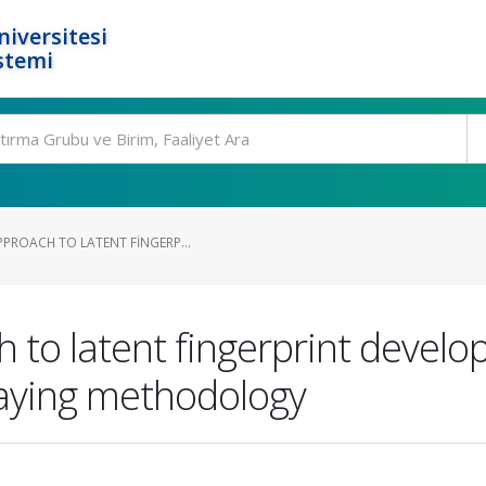
niversitesi
stemi
PPROACH TO LATENT FINGERP...
 to latent fingerprint develo
raying methodology