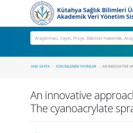
Kütahya Sağlık Bilimleri Ü
Akademik Veri Yönetim Si
Ara
ANA SAYFA
SON EKLENEN YAYINLAR
AN INNOVATIVE A
An innovative approach
The cyanoacrylate sp