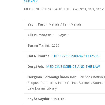
Gulekci Y.
MEDICINE SCIENCE AND THE LAW, cilt.1, sa.1, ss.1-1
Yayın Türü:
Makale / Tam Makale
Cilt numarası:
1
Sayı:
1
Basım Tarihi:
2025
Doi Numarası:
10.1177/00258024251332536
Dergi Adı:
MEDICINE SCIENCE AND THE LAW
Derginin Tarandığı İndeksler:
Science Citation
Scopus, Periodicals Index Online, Business Source
Law Journal Library
Sayfa Sayıları:
ss.1-16