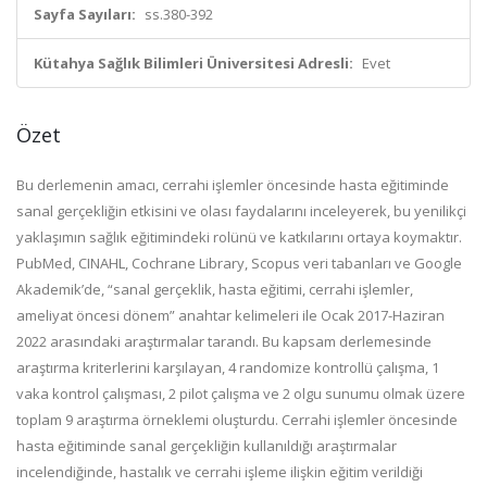
Sayfa Sayıları:
ss.380-392
Kütahya Sağlık Bilimleri Üniversitesi Adresli:
Evet
Özet
Bu derlemenin amacı, cerrahi işlemler öncesinde hasta eğitiminde
sanal gerçekliğin etkisini ve olası faydalarını inceleyerek, bu yenilikçi
yaklaşımın sağlık eğitimindeki rolünü ve katkılarını ortaya koymaktır.
PubMed, CINAHL, Cochrane Library, Scopus veri tabanları ve Google
Akademik’de, “sanal gerçeklik, hasta eğitimi, cerrahi işlemler,
ameliyat öncesi dönem” anahtar kelimeleri ile Ocak 2017-Haziran
2022 arasındaki araştırmalar tarandı. Bu kapsam derlemesinde
araştırma kriterlerini karşılayan, 4 randomize kontrollü çalışma, 1
vaka kontrol çalışması, 2 pilot çalışma ve 2 olgu sunumu olmak üzere
toplam 9 araştırma örneklemi oluşturdu. Cerrahi işlemler öncesinde
hasta eğitiminde sanal gerçekliğin kullanıldığı araştırmalar
incelendiğinde, hastalık ve cerrahi işleme ilişkin eğitim verildiği