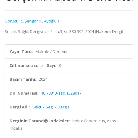
Görücü R.
,
Şengör K.
,
Ayoğlu T.
Selçuk Sağlık Dergisi, cilt.5, sa.3, ss.380-392, 2024 (Hakemli Dergi)
Yayın Türü:
Makale / Derleme
Cilt numarası:
5
Sayı:
3
Basım Tarihi:
2024
Doi Numarası:
10.70813/ssd.1328017
Dergi Adı:
Selçuk Sağlık Dergisi
Derginin Tarandığı İndeksler:
Index Copernicus, Asos
İndeks