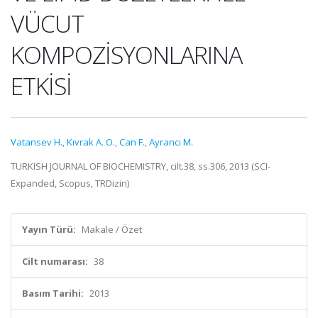
VÜCUT
KOMPOZİSYONLARINA
ETKİSİ
Vatansev H.
,
Kıvrak A. O.
,
Can F.
,
Ayrancı M.
TURKISH JOURNAL OF BIOCHEMISTRY, cilt.38, ss.306, 2013 (SCI-
Expanded, Scopus, TRDizin)
Yayın Türü:
Makale / Özet
Cilt numarası:
38
Basım Tarihi:
2013