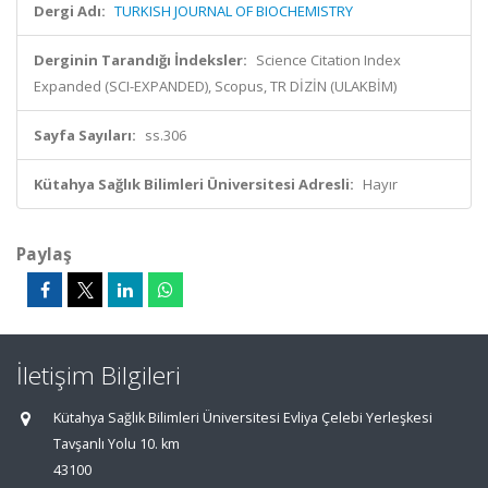
Dergi Adı:
TURKISH JOURNAL OF BIOCHEMISTRY
Derginin Tarandığı İndeksler:
Science Citation Index
Expanded (SCI-EXPANDED), Scopus, TR DİZİN (ULAKBİM)
Sayfa Sayıları:
ss.306
Kütahya Sağlık Bilimleri Üniversitesi Adresli:
Hayır
Paylaş
İletişim Bilgileri
Kütahya Sağlık Bilimleri Üniversitesi Evliya Çelebi Yerleşkesi
Tavşanlı Yolu 10. km
43100