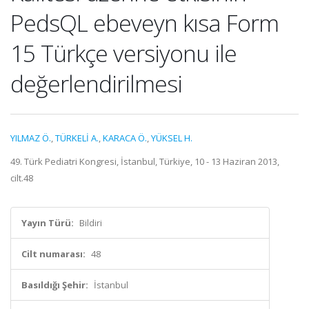
PedsQL ebeveyn kısa Form
15 Türkçe versiyonu ile
değerlendirilmesi
YILMAZ Ö.
,
TÜRKELİ A.
,
KARACA Ö.
,
YÜKSEL H.
49. Türk Pediatri Kongresi, İstanbul, Türkiye, 10 - 13 Haziran 2013,
cilt.48
Yayın Türü:
Bildiri
Cilt numarası:
48
Basıldığı Şehir:
İstanbul