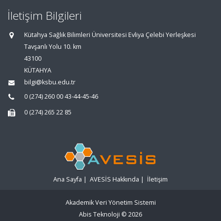
İletişim Bilgileri
Kütahya Sağlık Bilimleri Üniversitesi Evliya Çelebi Yerleşkesi
Tavşanlı Yolu 10. km
43100
KÜTAHYA
bilgi@ksbu.edu.tr
0 (274) 260 00 43-44-45-46
0 (274) 265 22 85
Ana Sayfa
|
AVESİS Hakkında
|
İletişim
Akademik Veri Yönetim Sistemi
Abis Teknoloji
© 2026