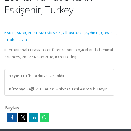
Eskişehir, Turkey
KAR F.
,
ANDIÇ N.
,
KÜSKÜ KİRAZ Z.
,
albayrak O.
,
Aydın B.
,
Çapar E.
,
...Daha Fazla
International Eurasian Conference onBiological and Chemical
Sciences, 26 - 27 Nisan 2018, (Özet Bildiri)
Yayın Türü:
Bildiri / Özet Bildiri
Kütahya Sağlık Bilimleri Üniversitesi Adresli:
Hayır
Paylaş