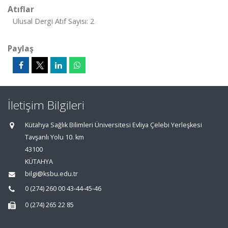
Atıflar
Ulusal Dergi Atıf Sayısı: 2
Paylaş
İletişim Bilgileri
Kütahya Sağlık Bilimleri Üniversitesi Evliya Çelebi Yerleşkesi
Tavşanlı Yolu 10. km
43100
KÜTAHYA
bilgi@ksbu.edu.tr
0 (274) 260 00 43-44-45-46
0 (274) 265 22 85