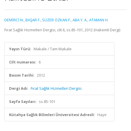
DEMİRCİ N.
,
BAŞAR F.
,
SÜZER ÖZKAN F.
,
ABA Y. A.
,
ATAMAN H.
Fırat Sağlık Hizmetleri Dergisi, cilt.6, ss.85-101, 2012 (Hakemli Dergi)
Yayın Türü:
Makale / Tam Makale
Cilt numarası:
6
Basım Tarihi:
2012
Dergi Adı:
Fırat Sağlık Hizmetleri Dergisi
Sayfa Sayıları:
ss.85-101
Kütahya Sağlık Bilimleri Üniversitesi Adresli:
Hayır