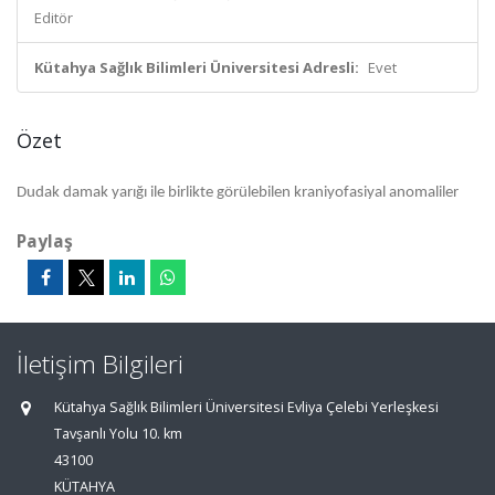
Editör
Kütahya Sağlık Bilimleri Üniversitesi Adresli:
Evet
Özet
Dudak damak yarığı ile birlikte görülebilen kraniyofasiyal anomaliler
Paylaş
İletişim Bilgileri
Kütahya Sağlık Bilimleri Üniversitesi Evliya Çelebi Yerleşkesi
Tavşanlı Yolu 10. km
43100
KÜTAHYA