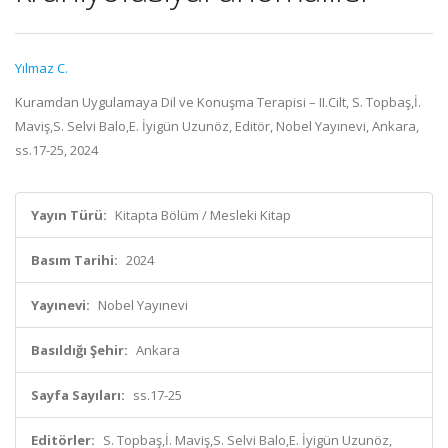
Yılmaz C.
Kuramdan Uygulamaya Dil ve Konuşma Terapisi – II.Cilt, S. Topbaş,İ.
Maviş,S. Selvi Balo,E. İyigün Uzunöz, Editör, Nobel Yayınevi, Ankara,
ss.17-25, 2024
Yayın Türü:
Kitapta Bölüm / Mesleki Kitap
Basım Tarihi:
2024
Yayınevi:
Nobel Yayınevi
Basıldığı Şehir:
Ankara
Sayfa Sayıları:
ss.17-25
Editörler:
S. Topbaş,İ. Maviş,S. Selvi Balo,E. İyigün Uzunöz,