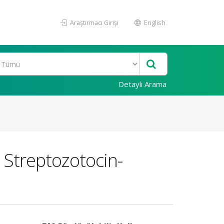
Araştırmacı Girişi
English
Detaylı Arama
n Streptozotocin-