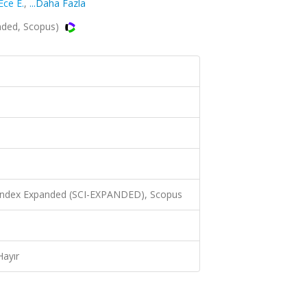
Ece E.
,
...Daha Fazla
anded, Scopus)
 Index Expanded (SCI-EXPANDED), Scopus
Hayır