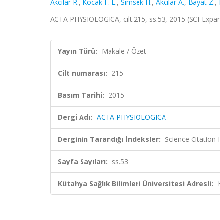
Akcilar R.
,
Kocak F. E.
,
Simsek H.
,
Akcilar A.
,
Bayat Z.
,
ACTA PHYSIOLOGICA, cilt.215, ss.53, 2015 (SCI-Exp
Yayın Türü:
Makale / Özet
Cilt numarası:
215
Basım Tarihi:
2015
Dergi Adı:
ACTA PHYSIOLOGICA
Derginin Tarandığı İndeksler:
Science Citation
Sayfa Sayıları:
ss.53
Kütahya Sağlık Bilimleri Üniversitesi Adresli: